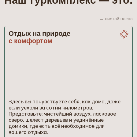
Представьте: чистейший воздух, ласковое
озеро, шелест деревьев и уединённые
домики, где есть всё необходимое для
вашего отдыха.
←
→
Для кого наши домики
Идеальное
место для:
Семей с детьми
Провести незабываемые выходные
вместе, отметить день рождения или
просто насладиться временем на
свежем воздухе
Городских жителей
Отдохнуть от города, шумных соседей
и бесконечных пробок, подышать
чистым воздухом, искупаться в озере
летом или сходить в баню зимой.