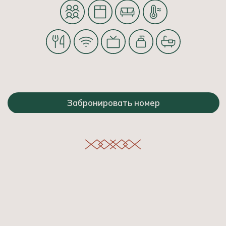
Большой дом
В посуточную аренду в нашем комплексе открылся
просторный дом, идеально подходящий для
большой семьи или компании друзей!
• 5 уютные спальни для комфортного размещения
10 человек
• Панорамный вид на Кончозеро
• Полная приватность и тишина (дом в отдалении