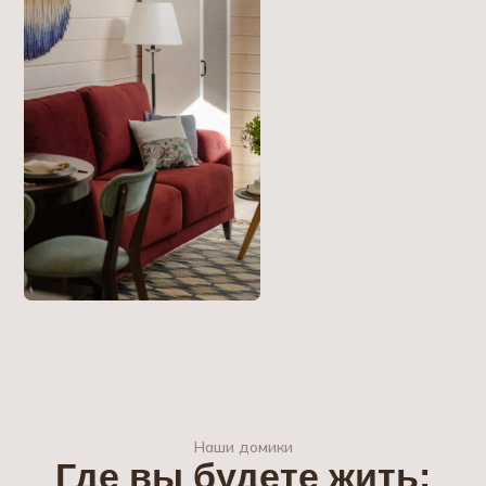
Номер в таунхаусе
Просторный номер с террасой, идеально
подходящий для семьи или компании друзей.
Спальня мансардного типа на втором уровне,
гостевая зона с кухней и раскладным диваном
внизу.
Площадь:
50 м²
Расстояние до озера:
150 м