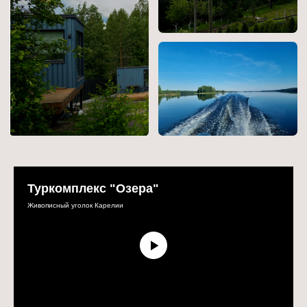
О нас
Туркомплекс
«Озёра» — это
идеальное место
для побега из города
Атмосферное уединённое место на берегу
карельского озера Кончозеро.
Здесь хочется отключить телефон, вдыхать
аромат хвои, слушать успокаивающий плеск
волн, заряжаться силой и энергией
величественной северной природы. Здесь
вы откроете для себя приветливую
Туркомплекс "Озера"
и романтичную Карелию, в которой нет и следа
северной суровости.
Живописный уголок Карелии
Наша база находится на берегу озера
Кончозеро, площадь которого 40 кв.км. Это
живописный уголок со множеством островов
и красивыми закатами. В озере можно купаться
и рыбачить.
Мы принимаем гостей круглый год
и тщательно ухаживаем за территорией,
бережём природу, чтобы гости чувствовали
себя как дома.