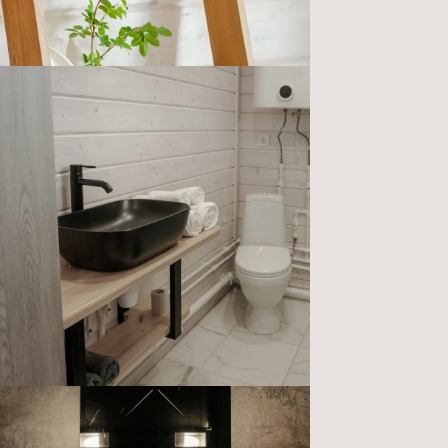
район, Республика Карелия
Номер реестровой записи -
С102024019235. Ссылка на прохождение
классификации и самооценки -
clck.ru/3Nwizq
Политика обработки
персональных данных
Обращаем ваше внимание на то, что вся представленная
на сайте информация носит исключительно
информационный характер и ни при каких условиях
не является публичной офертой определяемой положениями
Статьи 437(2) Гражданского кодекса Российской Федерации.