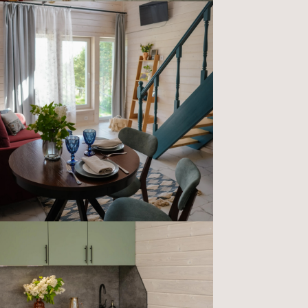
Форма обратной связи
Не откладывайте
свой отдых!
Заполните форму ниже или напишите
нам в whatsapp, чтобы забронировать
домик, и начать готовиться
к незабываемому отдыху у озера
Я согласен(а) с
политикой обработки персональных
данных