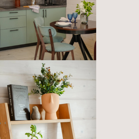
Отправить заявку
+7 (921) 228-46-28
v.karelia@mail.ru
Центральная улица, 3Б, деревня
Западное Кончезеро, Кончезерское
сельское поселение, Кондопожский