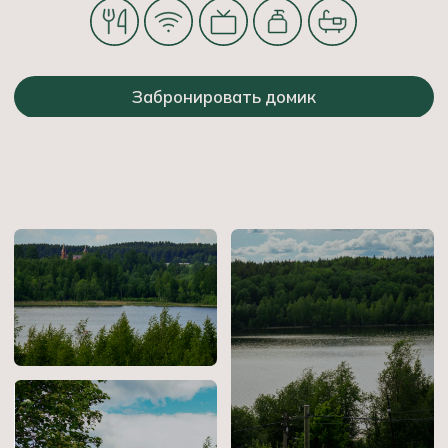
— скатиться с горки на ватрушке.
Познакомиться с потрясающей
природой
Карелии
и запастись
впечатлениями
•
Покорить гору Сампо
•
Увидеть второй по величине
равнинный водопад Европы
•
Пойти пешком в горы или
продегустировать целебную воду
на Марциальных источниках
•
Посетить Кижи — один из крупнейших
музеев
деревянного зодчества под открытым
небом
Выбирайте любой маршрут, а организацию
мы возьмём на себя
Подробнее →