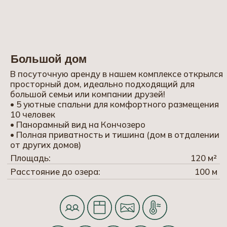
Устроить сеанс медитации...
На берегу с удочкой или спиннингом
и поймать щуку, окуня, плотву или леща.
Попариться в русской
дровяной бане, окунуться
в чан
Настоящий отдых, где решить
придётся только один вопрос — берёзовый или
дубовый веник взять с собой.
Здесь всегда хорошо,
независимо от времени года
Поиграть в настольный теннис, бадминтон,
дартс или пострелять из пневматической
винтовки. Зимой