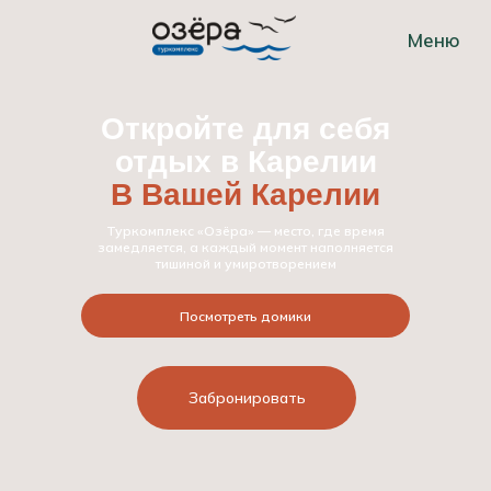
Меню
Откройте для себя
отдых в Карелии
В Вашей Карелии
Туркомплекс «Озёра» — место, где время
замедляется, а каждый момент наполняется
тишиной и умиротворением
Посмотреть домики
Забронировать